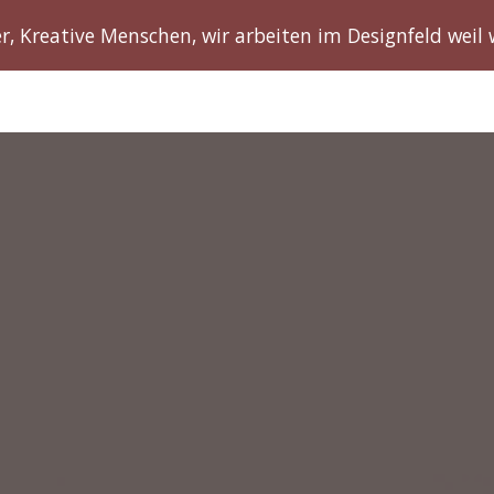
r, Kreative Menschen, wir arbeiten im Designfeld weil
ip to main content
Skip to navigat